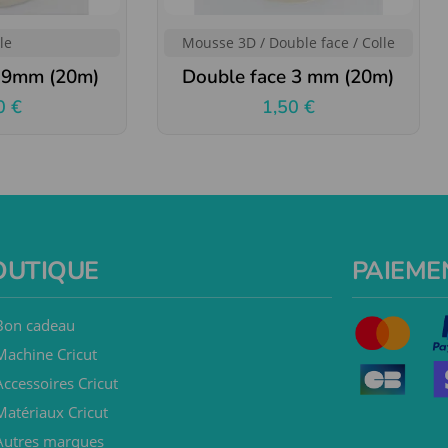
le
Mousse 3D / Double face / Colle
e 9mm (20m)
Double face 3 mm (20m)
00
€
1,50
€
OUTIQUE
PAIEME
Bon cadeau
Machine Cricut
Accessoires Cricut
Matériaux Cricut
Autres marques