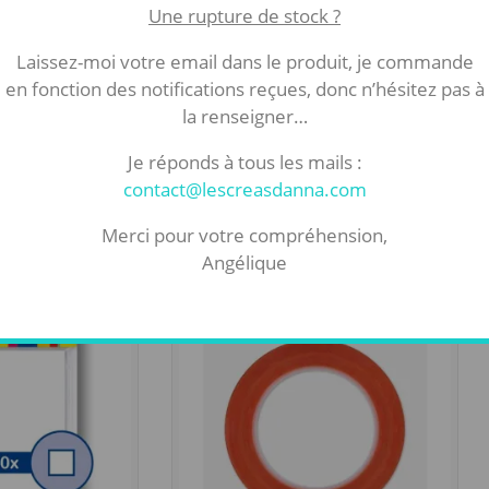
le
Fournitures loisirs créatifs
e extra 6mm
Rouleau mousse 3D double
0m)
face 2m x 12mm x 2mm
50
€
1,50
€