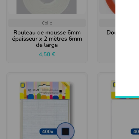
Colle
Col
Rouleau de mousse 6mm
Double fac
épaisseur x 2 mètres 6mm
(1
de large
2,
4,50
€