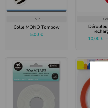
Colle
Col
Dérouleu
Colle MONO Tombow
rechar
5,00
€
10,00
€