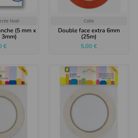
 crée Noël
Colle
anche (5 mm x
Double face extra 6mm
x 3mm)
(25m)
50
€
5,00
€