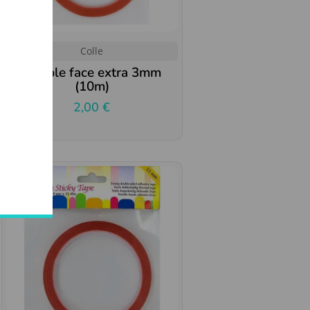
Colle
Double face extra 3mm
(10m)
2,00
€