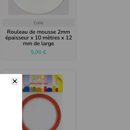
Colle
Rouleau de mousse 2mm
épaisseur x 10 mètres x 12
mm de large
5,00
€