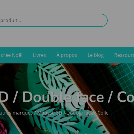
e crée Noël
Livres
À propos
Le blog
Ressour
 / Double face / Co
utres marques
/ Mousse 3D / Double face / Colle